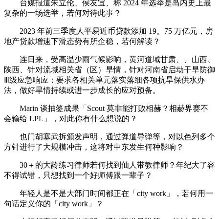
台媒报道朱立伦、侯友宜、称 2024 年选举是岛内史上最
复杂的一场选举，若何对待此事？
2023 年前三季度人平易近币贷款添加 19。75 万亿元，房
地产贷款增速下滑态势有所企稳，若何解读？
连日来，受高温少雨气候影响，黄河道域甘肃、、山西、
陕西、针对流域相关省（区）旱情，针对河南省启动干旱防御
Ⅲ级应急响应；要求各相关单元落实落细各项抗旱保供水办
法，做好旱情持续或进一步成长的应对预备。
Marin 谈抽签成果「Scout 莫非能打败相赫？相赫界赛不
会输给 LPL」，对此你有什么想说的？
也门胡塞武拆颁发声明，通过弹道导弹等，对以色列多个
方针进行了大规模冲击，这将对中东发生何种影响？
30＋的大龄练习律师若何找到仙人带教律师？年纪大了容
不得试错，只想找到一个好师傅跟一辈子？
年轻人是不是大部门时间都正在「city work」，若何用一
句话定义你的「city work」？