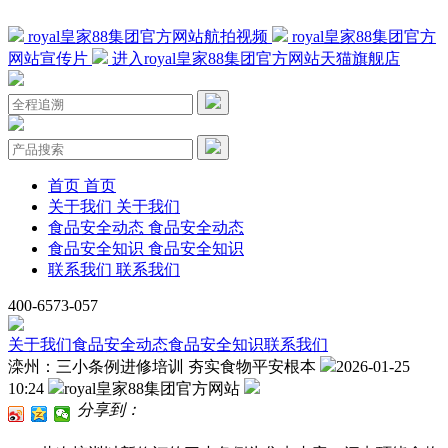
royal皇家88集团官方网站航拍视频
royal皇家88集团官方
网站宣传片
进入royal皇家88集团官方网站天猫旗舰店
首页
首页
关于我们
关于我们
食品安全动态
食品安全动态
食品安全知识
食品安全知识
联系我们
联系我们
400-6573-057
关于我们
食品安全动态
食品安全知识
联系我们
滦州：三小条例进修培训 夯实食物平安根本
2026-01-25
10:24
royal皇家88集团官方网站
分享到：