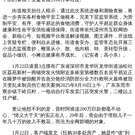
街道相关担任人暗示，通过此次系统进修和测验查验，将
进一步夯实各村食物平安工做根本，完美下层监管系统，为营
制平安、有序、便平易近的食物消费，守护人平易近群众身体
健康和生命平安供给顽强保障。街道将依托滦州市互联网协
会、新核心号、短视频平台推送解读视频、图文课件，开设线
上答疑专栏，便利自从进修。街道食安办、监管常态化开展三
小业态监视查抄，鞭策从小、散、低向精、特、美转型升级，
促品小做坊、小摊点健康有序成长。（记实者：高小东）。
1月22日凌晨3点摆布广东省深圳市龙华区龙华街道油松社
区荔苑新村一商铺突发火情附近多栋室第楼数百名居平易近正
在睡梦中被惊醒并告急分散经消防部分全力扑救明火最终被毁
灭变乱未制员伤亡相关案例2025年8月16日上午，广东东莞市
寮步镇下岭贝村，一电动自行车发卖门店突发火警，二楼以上
住户被。
更让他想不到的是，昔时阿谁连200万巨款都毫不动
心、“情义大于天”的实正在人，20年后，竟会由于埋怨儿子一
年几十万的收入不敷花，而沦为全网群嘲的对象。
1月22日，客户端发文《狂购30多处房产，她是咋“借”到