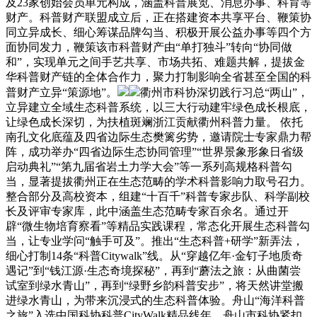
及23家创始会员单元构成，涵盖科普展览、消息办事、科育等
财产。科普财产联盟成立后，正在搭建资本共享平台、鞭策协
同立异成长、细心筹谋品牌勾当、积极开展公益办事等四个方
面协同发力，鞭策该市科普财产由“单打独斗”转向“协同做
和”，实现单元之间手艺共享、市场共拓、难题共解，提拔金
华科普财产链的全体合作力，聚力打制影响全省甚至全国的科
普财产立异“策源地”。
衢州市科协深切践行习总“两山”，
立异建立全域生态科普系统，以三大行动建牢绿色成长根底，
让绿色成长深切，为扶植斑斓浙江贡献衢州科普力量。 依托
南孔文化底蕴及四省边际生态樊篱劣势，邀请院士专家鼎力帮
阵，成功举办“四省边际生态协同管理”“世界景象形象日省级
启动典礼”“第九届省岩土力学大会”等一系列高规格科普勾
当，显著提拔衢州正在生态范畴的学术科普影响力取号召力。
整合部分及高校资本，组建“十百千”科普专家步队、科学副校
长及评审专家库，此中涵盖生态范畴专家百余名。通过开
辟“微生物培育察看”等精品实践课程，常态化开展生态科普勾
当，让专业学问“触手可及”。推出“生态科普+研学”新弄法，
细心打制14条“科普Citywalk”线。从“穿越亿年·金钉子地质奇
遇记”到“钱江源·生态奇境探秘”，再到“蘑法之旅：从曲菌尝
试室到绿水青山”，再到“绿野乡韵科普安步”，将天然讲堂搬
进绿水青山，为带来沉浸式的生态科普体验。舟山“海洋科普
之旅”入选中国科协科普CityWalk精品线年，舟山市科协紧扣