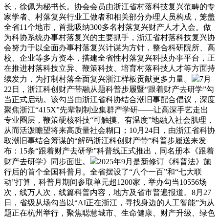
长，徐佩为秘书长。协会会员由浙江省村落科技复兴范畴的专
家学者、村落复兴行业工做者和相关部分办理人员构成，笼盖
全省11个地市，首批吸纳300多名村落复兴财产人才入会。做
为科协系统办事村落复兴的主要抓手，浙江省村落科技复兴协
会努力于以全面办事村落复兴计谋为方针，整合科研院所、高
校、企业等多方资本，搭建全省性村落复兴科技办事平台，正
在推进村落科技立异、鞭策科技、培育村落科技人才等方面持
续发力，为打制村落全面复兴浙江样板贡献更多力量。
7月
22日，浙江科创财产带融从题科普步履暨“跟着财产去研学”勾
当正式启动。该勾当由浙江省科协结合潮旧事配合倡议，深度
聚焦浙江“415X”先辈制制业集群产学研——让高深手艺走出
专业圈层，鞭策硬核科技“可触摸、有温度”地融入社会肌理，
从而活泼瞻望将来高质量社会糊口；10月24日，由浙江省科协
取潮旧事结合筹谋的“解码浙江科创财产带”科普步履送来发
布：15条“跟着财产去研学”科普线正式推出，同名册本《跟着
财产去研学》同步面世。
2025年9月是新修订《科普法》施
行后的首个全国科普月。全省摆设了“八个一百”和“七大联
动”打算，科普月期间参取单元超1200家，举办勾当10556场
次，线万人次，线篇科普内容，地方及省市普遍报道。8月27
日，省级从场勾当以“AI正在浙江，寻找身边的人工智能”为从
题正在杭州举行，聚焦聪慧城市、生命健康、财产升级、绿色