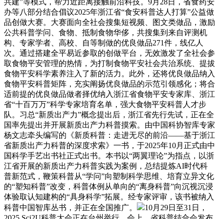
共建”等模式，帮力近距离接触前沿科技。9月28日，省食药安
办等八部分结合倡议2025年浙江省“食安科普达人打算”公益做
品创做大赛。大赛面向全社会搜集短视频、图文类做品，激励
公共科普学问、食物、抵制食物华侈，共搜集到来自评测机
构、专家学者、高校、自等制做的优良做品271件，线亿人
次。通过搭建全平易近参取的创做平台，无效激发了全社会参
取食物平安管理的热情，为打制食物平安社会共治系统、提拔
食物平安科学素养注入了新的活力。此外，还将优良做品纳入
食物平安科普矩阵，充实阐扬优良做品的示范引领感化；将合
适前提的优良做品做者择优纳入浙江省食物平安专家库、浙江
省“十百万万”科学专家培育名单，强大食物平安科普人才步
队。习总“新质出产力”概念提出后，浙江省先行先试，正在全
国率先提出并开展新质出产力科普摸索。由中国科协智库专家
杨文志牵头编写的《新质科普：走进无尽的前沿——基于浙江
省新质出产力科普的深度求索》一书，于2025年10月正式由中
国科学手艺出书社正式出书。本书以“两翼理论”为指点，以浙
江省开展的新质出产力科普实践为案例，总结提炼AI时代科
普新范式，鞭策科普从“学问”向塑制科学思维、培育立异文化
的“塑知科普”改变，科普体例从单向的“离身科普”向沉视沉浸
体验取认知建构的“具身科学”拓展。经专家评审，该书被纳入
科普中国智库丛书，并正在全国推广。
10月29日至31日，
2025 Sci2U科普大会正在台州举行。会上，省科普结合会发布