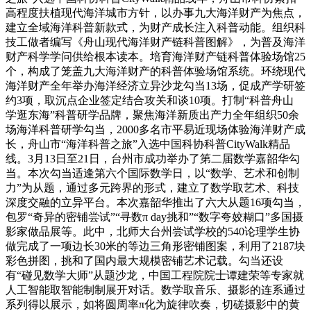
高程度扶植现代海洋城市方针，以办事九大海洋财产为焦点，
建立全域海洋科普新款式，为财产成长注入科普动能。组织科
技工做者编写《舟山现代海洋财产链科普图解》，为普及海洋
财产科学学问供给根本读本。培育海洋财产链科普体验场馆25
个，构成了笼盖九大海洋财产的科普体验场馆系统。环绕现代
海洋财产全年举办海洋经济立异沙龙勾当13场，促成产学研签
约3项，取沉点企业签定结合攻关和谈10项。打制“科普舟山
学逛东海”科普研学品牌，聚焦海洋新质出产力全年组织50余
场海洋科普研学勾当，2000多名市平易近现场体验海洋财产成
长，舟山市“海洋科普之旅”入选中国科协科普CityWalk精品
线。3月13日至21日，台州市成功举办了第二届数学嘉韶华勾
当。本次勾当适逢第六个国际数学日，以“数学、艺术和创制
力”为从题，通过多元跨界的形式，建立了数学取艺术、科技
深度交融的立异平台。本次嘉韶华推出了六大从题16项勾当，
包罗“奇异的密铺尝试”“寻数π day挑和”“数字夸姣糊口”多国摄
影家做品展等。此中，北师大台州尝试学校的540论理学生协
做完成了一项边长30米的等边三角形密铺图案，利用了2187块
彩色拼图，挑和了国内最大规模密铺艺术记载。勾当还设
有“碰见数学大师”从题沙龙，中国工程院院士谭建荣等专家就
人工智能取智能制制展开对话。数学取音乐、摄影的连系通过
系列得以展示，如将圆周率π化为旋律吹奏，切磋摄影中的黄