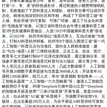
畴，办事对象涵盖青少年、家长、老年群体、医务人员等。该
打算“小、专、美”的特色成长径，通过矫捷的小额赞帮报销机
制，无效激励了下层科普达人和团队，使科普办事可以或许常
态化、精准化地深切到社区和学校，构成了下层科普工做“有
人做、有处所做”的可复制、可推广经验，建立了社会化科普
的“毛细血管”收集。
浙江省科普结合会牛博士健康科普工做
室3件优良健康科普做品，入选“2025中国健康科普大赛”获名
单。
2025年，杭州市科协以“场景式带入、互动式体验”为焦
点，打制AI科普杭州样板。杭州市8个项目入围浙江省“新一代
人工智能+”科普沉点勾当项目。面向全人群精准施策：建
立“勾当+场景+人群”三维联动系统，正在工业、农业、医疗、
教育等七大范畴打制60个沉浸式使用场景，通过案例分享、现
场参不雅等形式开展场景式科普勾当32场次，吸引青少年、老
年人等沉点人群参取超5000人次；凸起大数据模子、人工智能
等开展20期数字素养提拔勾当笼盖3600余人次；开设老年AI
课程1200余课时，线万人次；举办“新质领航 智创将来——人
工智能从题展”“‘人工智能+’六大范畴展”等；邀请人工智能范
畴权势巨子专家，环绕“DeepSeek引领中国AI立异”“DeepSeek
的智能体开辟及使用”“三体计较星座”开展专题，笼盖5000余
人次；自从研发“AI‘碳’索”科普模子，升级数字科技馆VR、元
版块，总点击量超290万人次，为全平易近AI科普供给可复制
的实践经验。
杭州市科协办事老年群体人工智能科普需求，