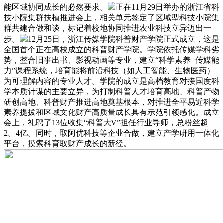
能区域协同成长的必然要求。
正在11月29日举办的浙江省科
技小院集群扶植推进会上，相关单元签定了区域型科技小院集
群共建合做和谈，标记着校地协同推进农业科技立异迈出一
步。
12月25日，浙江传媒学院科普财产学院正式成立，这是
全国首个正在高校成立的科普财产学院。学院依托传媒学科劣
势，整合旧事出书、影视动画等专业，建立“科学素养+传媒能
力”课程系统，培育能将前沿科技（如人工智能、生物医药）
为可理解内容的专业人才。学院的成立是高档教育对接国度科
学本质计谋的主要立异，为打制科普人才培育高地、科普产物
研创高地、科普财产推进高地奠基根本，对推进全平易近科学
素养提拔和区域文化财产高质量成长具有示范引领感化。成立
会上，礼聘了13位收集“科普大V”担任行业导师，总粉丝超
2。4亿。同时，取阿优科技等企业合做，建立产学研用一体化
平台，摸索科育取财产成长的新径。