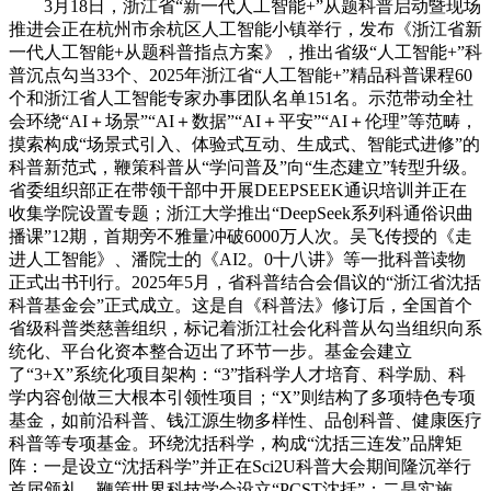
3月18日，浙江省“新一代人工智能+”从题科普启动暨现场
推进会正在杭州市余杭区人工智能小镇举行，发布《浙江省新
一代人工智能+从题科普指点方案》，推出省级“人工智能+”科
普沉点勾当33个、2025年浙江省“人工智能+”精品科普课程60
个和浙江省人工智能专家办事团队名单151名。示范带动全社
会环绕“AI＋场景”“AI＋数据”“AI＋平安”“AI＋伦理”等范畴，
摸索构成“场景式引入、体验式互动、生成式、智能式进修”的
科普新范式，鞭策科普从“学问普及”向“生态建立”转型升级。
省委组织部正在带领干部中开展DEEPSEEK通识培训并正在
收集学院设置专题；浙江大学推出“DeepSeek系列科通俗识曲
播课”12期，首期旁不雅量冲破6000万人次。吴飞传授的《走
进人工智能》、潘院士的《AI2。0十八讲》等一批科普读物
正式出书刊行。2025年5月，省科普结合会倡议的“浙江省沈括
科普基金会”正式成立。这是自《科普法》修订后，全国首个
省级科普类慈善组织，标记着浙江社会化科普从勾当组织向系
统化、平台化资本整合迈出了环节一步。基金会建立
了“3+X”系统化项目架构：“3”指科学人才培育、科学励、科
学内容创做三大根本引领性项目；“X”则结构了多项特色专项
基金，如前沿科普、钱江源生物多样性、品创科普、健康医疗
科普等专项基金。环绕沈括科学，构成“沈括三连发”品牌矩
阵：一是设立“沈括科学”并正在Sci2U科普大会期间隆沉举行
首届颁礼，鞭策世界科技学会设立“PCST沈括”；二是实施