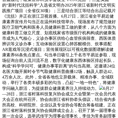
的“新时代沈括科学”入选省文明办2025年浙江省新时代文明实
践推广项目（全省仅30项）；三是结合浙江等结合出品记载片
《沈括》并正在浙江卫视首播。6月27日，浙江省全平易近健
康素养宣传月勾当正在温州科技馆举办。现场发布了规范做好
医疗卫朝气构和医务人员健康科普工做的要求，从八个方面为
健康科普工做立尺度、划底线家省市级医疗机构构成的健康集
市成为人气核心，义诊办事区供给心血管疾病筛查、西医体质
辨识等义诊办事；互动体验区设置心肺苏醒模仿、炊事搭配
AR逛戏等沉浸式项目；宣传展现区以可视化数据图谱解读健
康素养66条焦点要点。勾当单日吸引上千名市平易近参取，现
场征询台前人流川流不息，数字化健康东西体验区排起长队，
构成“科学学问可、健康办事零距离”的勾当高潮。还邀请24位
名医大咖开展时令节气取健康科普曲播12场，触及人群达42。
4万余人次。此外，全省各地也立异载体、精准办事、全域联
动，举行了各类丰硕多彩的勾当，凸起“一地一特色”，将健康
学问融入群活，为提拔群众健康素养注入持续动力。
6月27
—28日，浙江省村落科技复兴协会成立大会暨第一次会员代表
大会正在杭州召开。协会由浙江省科协牵头倡议，结合省内多
所高校、科研院所、企业以及专业协会等配合筹备组建。正在
浙江省村落科技复兴协会揭牌成立会上，召开了第一届理事会
第一次会议，选举武传宇为理事会理事长，李佳为常务副理事