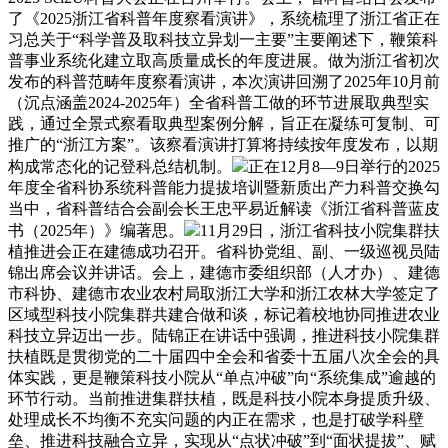
了《2025浙江省科普年度察看演讲》，系统梳理了浙江省正在
习总关于“科学普及取科技立异划一主要”主要阐述下，鞭策科
普事业系统化建立取高质量成长的年度进展。做为浙江省初次
发布的科普范畴年度察看演讲，本次演讲回溯了2025年10月前
（沉点涵盖2024-2025年）全省科普工做的环节进展取典型实
践，通过全景式察看取典型案例分解，旨正在凝练可复制、可
推广的“浙江方案”。该察看演讲打算将持续按年度发布，以期
构成常态化的记登科总结机制。
正在12月8—9日举行的2025
年度全省科协系统科普能力提拔培训暨新质出产力科普交换勾
当中，省科普结合会副会长王忠平易近解读《浙江省科普蓝皮
书（2025年）》编著思。
11月29日，浙江省科技小院集群扶
植推进会正在建德成功召开。省科协党组、副、一级巡视员陆
锦出席会议并讲话。会上，建德市委组织部（人才办）、建德
市科协、建德市农业农村局取浙江大学和浙江农林大学签定了
区域型科技小院集群共建合做和谈，标记着校地协同推进农业
科技立异迈出一步。陆锦正在讲话中强调，推进科技小院集群
扶植既是贯彻党的二十届四中全会和省委十五届八次全会的具
体实践，更是鞭策科技小院从“单点冲破”向“系统集成”逾越的
环节行动。当前推进集群扶植，既是科技小院本身提质升级、
处理成长不均衡不充实问题的内正在需求，也是打破学科壁
垒、推进科技融合立异，实现从“点状冲破”到“面状提拔”、赋