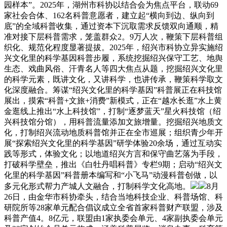
园样本”。2025年，湖州市科协以结合会为焦点平台，联动69
家社会合体、162名科普意愿者，建立起“横向到边、纵向到
底”的全域科普收集，通过资本下沉取需求反馈双向通顺，精
准对接下层科普需求，笼盖群众2。9万人次，鞭策下层科普组
织化、规范化程度显著提拔。2025年，绍兴市科协立异实施绍
兴文化里的科学基因科普步履，系统挖掘绍兴保守工艺、地舆
生态、戏曲风俗、汗青名人等四大焦点从题，挖掘绍兴文化里
的科学元素，既讲文化，又讲科学，也讲传承，鞭策科学取文
化深度融合。筹谋“绍兴文化里的科学基因”科普展正在科技馆
展出，摸索“科普+文旅+消费”新模式，正在“越水长逛”水上黄
金逛线上推出“水上科技馆”，打制“逐梦蓝天”星火科技馆（绍
兴科技馆分馆），用科普流量添加文旅增量。挖掘绍兴地质文
化，打制绍兴流动地质科普馆并正在全市巡展；组织青少年开
展“探索绍兴文化里的科学基因”研学体验20余场，通过互动实
践等形式，体验文化；以地道绍兴方言和保守曲艺落为手段，
打破科学壁垒，推出《白牡丹唱科普》专栏9期；启动“绍兴文
化里的科学基因”科普册本编写和“小飞马”动漫科普创做，以
多元化形式帮力产城人文融合，打制科学文化高地。
8月
26日，由金华市科协牵头，结合当地科技企业、科普场馆、科
研院所等28家单元配合倡议成立全省首家科普财产联盟，涉及
科普产值4。8亿元，联盟由1家执委会单元、4家副执委会单元