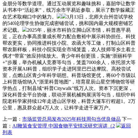
金朋分等数学道理。通过互动展览和趣味挑和，嘉韶华让数学
从书本中“活起来”，线万余市平易近参取，展示了数学躲藏正
在艺术取糊口中的魅力。
3月13日，北师大台州尝试学校
的540论理学生协做完成密铺尝试，挑和国内最大规模密铺艺
术记载。
2025年，丽水市科协立脚山区市情，科普惠平易
近，正在办事高质量成长帮力配合敷裕中展示科协担任。科技
帮农更实，协同推进科技小院、农函大等工做，打制山区科普
帮农新样板，科技小院实现全市域笼盖，农人技师等乡土着土
偶才“带富”效应持续放大。青少年科创更强，实施“浙丽科学
+”步履，举办机械人竞赛等勾当，笼盖7000余人，依托浙大等
资本开展AI科普，组织学子走进阿里巴巴达摩院、高校尝试
室，点燃山区青少年科学胡想。科普场馆更优，将60个市级以
上科普场馆纳入“浙里科普地图”，培育星辰山星空博物馆等研
学热点，打制县域“科普Citywalk”线万人次。资本下沉更深，
深化科普全平台协做，联动开展机械狗展演等勾当，组织中科
院老科学家持续12年走进山区学校，科普大篷车行程超1。2万
公里，惠及群众超4万人次，让科学走进千家万户。
上一篇：
市场监管总局发布2025年科技周勾当优良做品
下一
篇：
AI鞭策食安管理 中国食物平安情况研究演讲（2
返回
列表