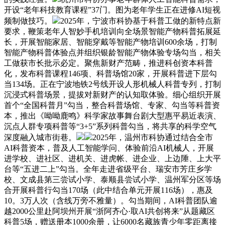
开设“老年科技教育课程”37门。图为老年学生正在进修AI短视
频制做技巧。
2025年，宁波市科协基于科普工做的新特点新
要求，鞭策老年人智妙手机培训向全场景智能产物科普拓展延
长，开展智能家居、智能穿戴等智能产物培训600余场，打制
智能产物科普体验点并组织银龄智能产物体验专场勾当，相关
工做获市长批示必定。聚焦新财产范畴，推进科创资本科普
化，发布科普课程146项、科普场馆20家，开展科普进下层勾
当134场。正在宁波地铁2号线开设人形机械人科普专列，打制
沉浸式科普场景，提拔对新财产的认知取体验。细心组织开展
首个“全国科普月”勾当，整合科普场馆、专家、勾当等科普资
本，推出《呦呦鹿鸣》科学家故事舞台剧大型惠平易近表演、
沉点人群专项科普等“3+5”系列科普勾当，将共享的科学空气
深度融入城市街巷。
2025年，温州市科协通过结合全市
AI科普资本，普及人工智能学问、体验前沿AI机械人，开展
进学校、进社区、进机关、进虎帐、进企业、上边陲、上大平
台等“五进二上”勾当。全年走进省级平台、瑞安市芳庄乡学
校、文成县第三尝试小学、泰顺县尝试小学、温州军分区等场
合开展科普行勾当170场（此中结合单元开展116场），惠及
10。3万人次（含线万旁不雅量）。勾当期间，AI科普团队逾
越2000公里赴阿坝州开展“浙阿齐心·取AI共创将来”从题藏区
科普5场，赠送册本1000余册，让6000名藏族青少年零距离接