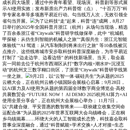
成长四大场景，通过中外青年看望、现场演、科普剧等形式展
示AI使用实效；发布新质出产力科普馆（点）、“十百万万”科
学专家名单等多项惠平易近行动。勾当线万人次，无效引领全
省勾当开展。
为了让科技“走”起来，科普“连”成网，8月27
日举行的2025年全国科普月浙江（杭州）从场勾当现场，精选
了百余条浙江省“Citywalk”科普研学线做保举，此中 “杭城机
甲探秘：从仿生到智能的机械人之旅”“真假共生：浙江元智能
体验线”“AI 驾道：从汽车制制到将来出行之旅” 等10条线被沉
点推介。这些线将城市安步取科技科普深度融合，为市平易近
打制了 “边走边学、边看边悟” 的科技新场景。当天，取会嘉
宾一同前去位于杭州市西湖区从打“数字内核+潮水IP+沉浸互
动”的杭州文三数字糊口街区，了浙里“Citywalk”科普研学线第
一坐之旅。
9月2日，以“云智一体·碳硅共生”为从题的2025
云栖大会，正在杭州云栖小镇国际会展核心启幕；9月28日，
以AI算力及AI使用为从题的第四届全球数字商业博览会·高校
共襄数贸会·“FUTURE NOW！ AI DEMO 2025杭州AI算力×AI
使用全景分享会”，正在杭州大会展核心举办； 11月7日，
以“共建合做、平安普惠的数智将来——联袂建立收集空间命
运配合体”为从题的2025年世界互联网大会乌镇峰会，正在桐
乡乌镇揭幕……环绕大火的人工智能成长态势，科技嘉会取科
普事业深度融合，通过“科普赋能+学术交换+人才对接+生态