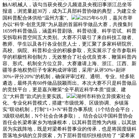
触AI机械人，该勾当获央视少儿频道及央视旧事浙江总坐等
报道，浏览量超30万，成为工具部科普协做的典型，为建立全
国科普配合体供给“温州方案”。
2025年6-9月，嘉兴市举
办以“科学·创意无限”为从题的首届科学做品大赛，共搜集到
1659件科普做品，涵盖科普剧场、科普动漫、科学尝试、科普
安拆取科普空间五大类别。大赛不只吸引了来自科技工做者、
教师、学生以及各行各业创意人士，更汇聚了多家科研院所、
高校、病院、科普和企业的积极参取，充实展示了全市参取科
学的积极性和创制力，无效整合了社会优良资本，鞭策科普内
容、形式、机制全方位立异。大赛邀请上海、浙江、江西、新
疆等多地权势巨子专家构成评审团，采用“从评50%+副评
30%+评分20%”的机制，确保评审过程、通明、专业。经多轮
遴选，最终共有60件做品脱颖而出。本次大赛不只是科普做品
的竞技平台，更是嘉兴鞭策“全平易近科学本质”提拔、建
立“大科普”款式的主要实践。
湖州市科协立异摸索社会
化、专业化科普模式，搭建“市级统筹、区级协调、乡镇落
实”联动机制，打制“1+3+N”科普办事系统（1个结合会平台，
3级联动机制，N个社会合体参取）。结合会以中国科普协会
首任会长梁希家乡为地缘根本，以其科普思惟为内核，以其故
居为实践阵地，既是对梁希科普事业的传承，也是将国度级科
普落地乡镇的立异摸索，为下层科普组织扶植供给了 “梁希家