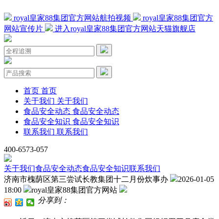
royal皇家88集团官方网站航拍视频
royal皇家88集团官方
网站宣传片
进入royal皇家88集团官方网站天猫旗舰店
首页
首页
关于我们
关于我们
食品安全动态
食品安全动态
食品安全知识
食品安全知识
联系我们
联系我们
400-6573-057
关于我们
食品安全动态
食品安全知识
联系我们
济南市槐荫区第三尝试长教集团十二月份炊事办
2026-01-05
18:00
royal皇家88集团官方网站
分享到：