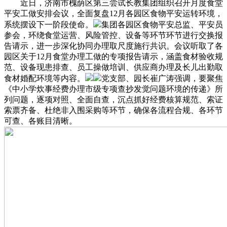
近日，济南市槐荫区第三尝试长教集团组织召开月度食堂
平安工做安排会议，全面复盘12月各园区食物平安运转环境，
系统摆设下一阶段使命。
集团各园区食物平安总监、平安员
参会，环绕食堂运营、风险管控、设备等环节环节进行交换报
告请示，进一步深化协同办理取尺度施行共识。会议听取了各
园区关于12月食堂办理工做的专项报告请示，涵盖食材验收规
范、设备现患排查、员工操做培训、供应商办理及长儿出勤取
食材婚配环境等内容。
党支部、园长崔广涛强调，要聚焦
《中小学炊事经费办理市级专项查抄发觉问题环境的传递》所
列问题，逐项对照、全面自查，沉点抓好经费核算规范、索证
索票齐备、杜绝非入围采购等环节，确保各流程合规、各环节
可查、各账目清晰。