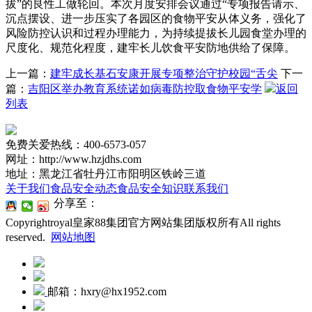
拔”的良性工做轮回。本次月度安排会议通过“专项报告请示、
沉点摆设、进一步压实了各园区的食物平安从体义务，强化了
风险防控认识和过程办理能力，为持续提拔长儿园食堂办理的
尺度化、规范化程度，建牢长儿饮食平安防地供给了保障。
上一篇：
建牢成长基石安康开展专项整治守护校园“舌尖
下一
篇：
吉阳区举办教育系统诺如病毒防控取食物平安学
返回
列表
免费关爱热线：400-6573-057
网址：http://www.hzjdhs.com
地址：黑龙江省牡丹江市阳明区铁岭三道
关于我们
食品安全动态
食品安全知识
联系我们
分享至：
Copyrightroyal皇家88集团官方网站集团版权所有All rights
reserved.
网站地图
邮箱：hxry@hx1952.com