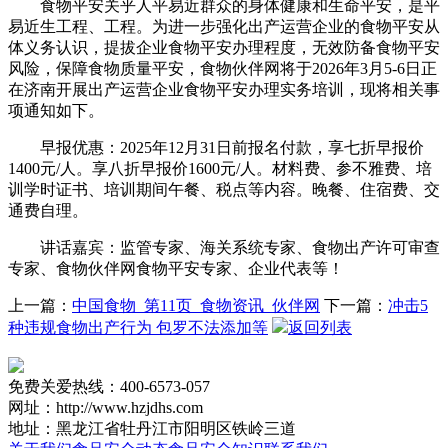
食物平安关乎人平易近群众的身体健康和生命平安，是平
易近生工程、工程。为进一步强化出产运营企业的食物平安从
体义务认识，提拔企业食物平安办理程度，无效防备食物平安
风险，保障食物质量平安，食物伙伴网将于2026年3月5-6日正
在济南开展出产运营企业食物平安办理实务培训，现将相关事
项通知如下。
早报优惠：2025年12月31日前报名付款，享七折早报价
1400元/人。享八折早报价1600元/人。材料费、参不雅费、培
训学时证书、培训期间午餐、税点等内容。晚餐、住宿费、交
通费自理。
讲话嘉宾：监管专家、海关系统专家、食物出产许可审查
专家、食物伙伴网食物平安专家、企业代表等！
上一篇：
中国食物_第11页_食物资讯_伙伴网
下一篇：
冲击5
种违规食物出产行为 包罗不法添加等
返回列表
免费关爱热线：400-6573-057
网址：http://www.hzjdhs.com
地址：黑龙江省牡丹江市阳明区铁岭三道