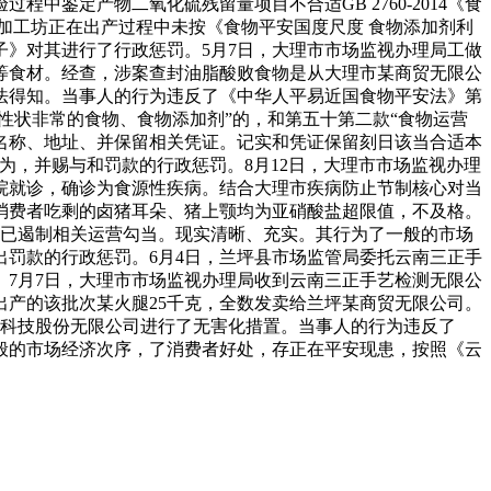
鉴定产物二氧化硫残留量项目不合适GB 2760-2014《食
加工坊正在出产过程中未按《食物平安国度尺度 食物添加剂利
》对其进行了行政惩罚。5月7日，大理市市场监视办理局工做
等食材。经查，涉案查封油脂酸败食物是从大理市某商贸无限公
法得知。当事人的行为违反了《中华人平易近国食物平安法》第
性状非常的食物、食物添加剂”的，和第五十第二款“食物运营
名称、地址、并保留相关凭证。记实和凭证保留刻日该当合适本
为，并赐与和罚款的行政惩罚。8月12日，大理市市场监视办理
院就诊，确诊为食源性疾病。结合大理市疾病防止节制核心对当
消费者吃剩的卤猪耳朵、猪上颚均为亚硝酸盐超限值，不及格。
人已遏制相关运营勾当。现实清晰、充实。其行为了一般的市场
罚款的行政惩罚。6月4日，兰坪县市场监管局委托云南三正手
7月7日，大理市市场监视办理局收到云南三正手艺检测无限公
产的该批次某火腿25千克，全数发卖给兰坪某商贸无限公司。
保科技股份无限公司进行了无害化措置。当事人的行为违反了
般的市场经济次序，了消费者好处，存正在平安现患，按照《云