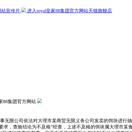
方网站宣传片
进入royal皇家88集团官方网站天猫旗舰店
l皇家88集团官方网站
事无限公司依法对大理市某商贸无限义务公司发卖的饵块进行抽
利用尺度》要求，查验结论为不及格”经查，上述不及格的饵块属大理