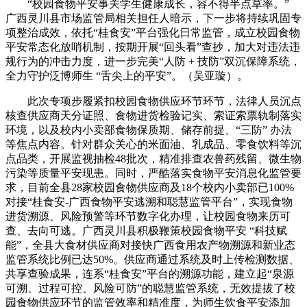
“校园食物平安事关学生健康成长，容不得半点草率。”
广西灵川县市场监管局相关担任人暗示，下一步将持续巩固专
项整治成效，依托“桂食安”平台强化日常监管，成立校园食物
平安常态化放哨机制，按期开展“回头看”查抄，加大对违法违
规行为的冲击力度，进一步完美“人防 + 技防”双沉保障系统，
全力守护泛博师生 “舌尖上的平安”。（吴亚璇）。
此次专项步履紧扣校园食物供应环节环节，法律人员沉点
核查供应商天分证照、食物进货检验记实、索证索票轨制落实
环境，以及校内小卖部食物保质期、储存前提、“三防” 办法
等焦点内容。针对群众关心的米面油、乳成品、零食饮料等沉
点品类，开展监视抽检48批次，精准排查农兽药残留、微生物
污染等质量平安现患。同时，严酷落实食物平安消息化监管要
求，目前全县28家校园食物供应商及18个校内小卖部已100%
对接“桂食安-广西食物平安逃溯和聪慧监管平台”，实现食物
进货溯源、风险预警等环节数字化办理，让校园食物来历可
查、去向可逃。广西灵川县积极鞭策校园食物平安 “科技赋
能”，全县大食材供应商对接快广西食用农产物溯源和新业态
监管系统比例已达50%。供应商通过系统及时上传检测数据、
共享查验成果，连系“桂食安”平台的溯源功能，建立起“泉源
可溯、过程可控、风险可防”的聪慧监管系统，无效提拔了校
园食物供应环节的监管效率和精准度，为师生饮食平安添加