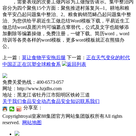
，需要表现的次要工做内容为工做报告请示。集中整治内
容分为四个聚焦15个方面：聚焦推进村落复兴--1。耕地和粮
食平安凸起问题集中整治、2。粮食购销范畴凸起问题集中整
治、为您供给平易近生工做总结Word模板下载，平易近生工
做总结word及图片均可编纂点窜替代，公式及文字也能够添
加删除等编纂操做，免费注册，一键下载。简历word，word
培训等各类各样的word模板，更多word模板就正在熊猫办
公。
上一篇：
莫让食物平安拖后腿
下一篇：
正在天气变化的时代
中国正正在沉塑全球粮食系
返回列表
免费关爱热线：400-6573-057
网址：http://www.hzjdhs.com
地址：黑龙江省牡丹江市阳明区铁岭三道
关于我们
食品安全动态
食品安全知识
联系我们
分享至：
Copyrightroyal皇家88集团官方网站集团版权所有All rights
reserved.
网站地图