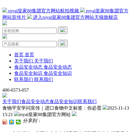
royal皇家88集团官方网站航拍视频
royal皇家88集团官方
网站宣传片
进入royal皇家88集团官方网站天猫旗舰店
首页
首页
关于我们
关于我们
食品安全动态
食品安全动态
食品安全知识
食品安全知识
联系我们
联系我们
400-6573-057
关于我们
食品安全动态
食品安全知识
联系我们
食物平安学问宣传｜进口食物中文标签：你必需
2025-11-13
15:21
royal皇家88集团官方网站
分享到：