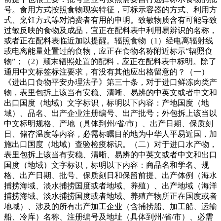
号。食用方式按照食物现实特征，可标示容器的方式、利用方
式、烹饪方式等对消费者有用的申明。致敏物质含有可能导致
过敏反映的食物及成品，宜正在配料表中利用易辨识的名称，
或者正在配料表临近加以提醒。辐照食物（1）经电离辐射线
或电离能量处置过的食物，应正在食物名称附近标示“辐照食
物”；（2）颠末辐照处置的配料，应正在配料表中标明。除了
通用中文标签标注要求，有没有其他应出格留意的？（一）
《进出口食物平安办理法子》第三十条，对于进口鲜冻肉类产
物，表里包拆上该当有安稳、清晰、易辨的中英文或者中文和
出口国度（地域）文字标识，标明以下内容：产地国度（地
域）、品名、出产企业注册编号、出产批号；外包拆上该当以
中文标明规格、产地（具体到州/省/市）、出产日期、保质刻
日、储存温度等内容，必需标瞩目的地为中华人平易近国，加
施出口国度（地域）查验检疫标识。（二）对于进口水产物，
表里包拆上该当有安稳、清晰、易辨的中英文或者中文和出口
国度（地域）文字标识，标明以下内容：商品名和学名、规
格、出产日期、批号、保质刻日和保留前提、出产体例（海水
捕捞海域、淡水捕捞国度或者地域、养殖）、出产地域（海洋
捕捞海域、淡水捕捞国度或者地域、养殖产物所正在国度或者
地域）、涉及的所有出产加工企业（含捕捞船、加工船、运输
船、冷库）名称、注册编号及地址（具体到州/省/市）、必需