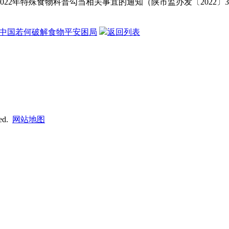
22年特殊食物科普勾当相关事宜的通知（陕市监办发〔2022〕
中国若何破解食物平安困局
返回列表
ed.
网站地图