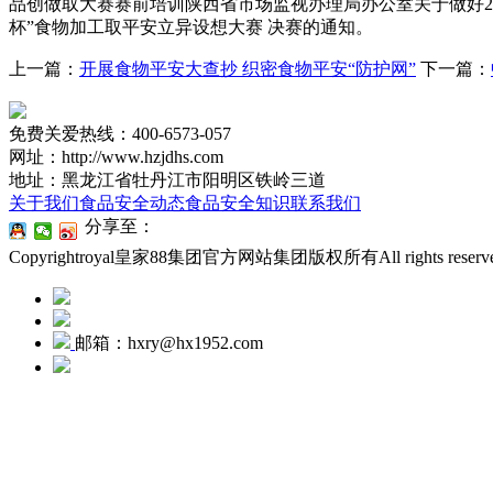
品创做取大赛赛前培训陕西省市场监视办理局办公室关于做好20
杯”食物加工取平安立异设想大赛 决赛的通知。
上一篇：
开展食物平安大查抄 织密食物平安“防护网”
下一篇：
免费关爱热线：400-6573-057
网址：http://www.hzjdhs.com
地址：黑龙江省牡丹江市阳明区铁岭三道
关于我们
食品安全动态
食品安全知识
联系我们
分享至：
Copyrightroyal皇家88集团官方网站集团版权所有All rights reserv
邮箱：hxry@hx1952.com