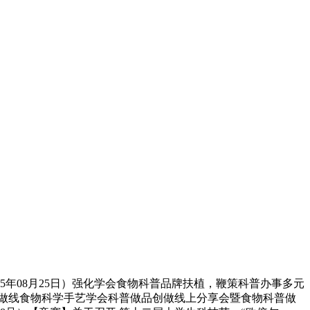
年08月25日）强化学会食物科普品牌扶植，鞭策科普办事多元
创做线食物科学手艺学会科普做品创做线上分享会暨食物科普做