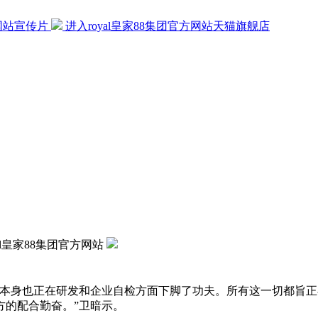
方网站宣传片
进入royal皇家88集团官方网站天猫旗舰店
yal皇家88集团官方网站
身也正在研发和企业自检方面下脚了功夫。所有这一切都旨正
方的配合勤奋。”卫暗示。