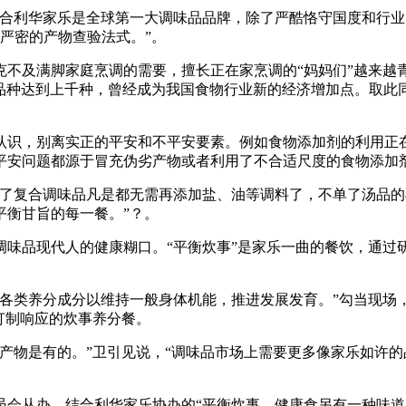
利华家乐是全球第一大调味品品牌，除了严酷恪守国度和行业
严密的产物查验法式。”。
及满脚家庭烹调的需要，擅长正在家烹调的“妈妈们”越来越青
，品种达到上千种，曾经成为我国食物行业新的经济增加点。取
识，别离实正的平安和不平安要素。例如食物添加剂的利用正在
平安问题都源于冒充伪劣产物或者利用了不合适尺度的食物添加
复合调味品凡是都无需再添加盐、油等调料了，不单了汤品的丰
平衡甘旨的每一餐。”？。
品现代人的健康糊口。“平衡炊事”是家乐一曲的餐饮，通过研
类养分成分以维持一般身体机能，推进发展发育。”勾当现场
打制响应的炊事养分餐。
物是有的。”卫引见说，“调味品市场上需要更多像家乐如许的
从办，结合利华家乐协办的“平衡炊事，健康食另有一种味道