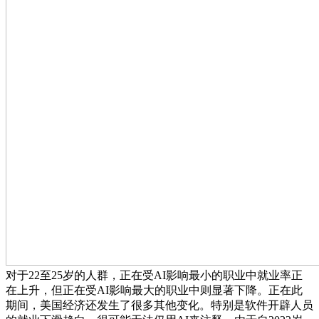
对于22至25岁的人群，正在受AI影响最小的职业中就业率正
在上升，但正在受AI影响最大的职业中则显著下降。正在此
期间，美国经济还发生了很多其他变化。特别是软件开辟人员