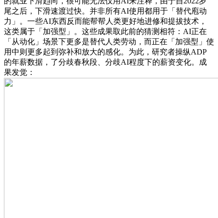
的就业下滑趋向，很可能无法仅用AI来注释，由于自2022岁
尾之后，下滑速渡过快。并非所有AI使用都用于「替代庖动
力」。一些AI东西反而能帮帮人类更好地进修和提拔技术，
这类属于「加强型」。这些成果取此前的猜测相符：AI正在
「从动化」场景下更多是替代人类劳动，而正在「加强型」使
用中则更多起到弥补和放大的感化。为此，研究者操纵ADP
的年薪数据，了分歧春秋段、分歧AI程度下的薪资变化。成
果发觉：