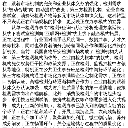
在，跟着市场机制的完美和企业从体义务的强化，检测需求
从“被动合规”向“自动提质”改变，第三方检测机构、企业自检
尝试室、消费级检测产物等多元市场从体加快兴起。这种转型
不只表现正在市场规模的扩张，更反映正在办事模式的立异
——从单一检测办事向“检测+征询+认证”分析处理方案延长，
从线下尝试室检测向“互联网+检测”线上线下融合模式拓展。
正在此过程中，行业面对着手艺尺度同一、数据共享、人才欠
缺等挑和，同时也孕育着细分范畴差同化合作和国际化成长的
新机缘。当前，我国食物平安检测市场构成了“检测机构为从
体、第三方检测机构为弥补、企业自检为根本”的款式。检测
机构凭仗权势巨子性和政策支撑，正在检测、监视抽检中占领
从导地位，特别正在公共卫生事务应急检测中阐扬环节感化；
第三方检测机构通过市场化办事满脚企业定制化需求，正在出
口食物认证、高端检测范畴逐渐构成合作力；企业自检则跟着
从体义务认识加强，成为财产链质量节制的第一道防地，鞭策
检测需求向出产端前移。此外，消费级检测产物市场起头起
步，家用快速检测试纸、便携式检测仪等产物逐步进入公共视
野，成为行业新的增加点。检测办事已渗入到食物供应链的各
个环节：正在种植养殖环节，开展土壤沉金属、农药残留检
测；正在出产加工环节，聚焦添加剂利用、微生物污染、养分
成分阐发；正在畅通环节，关心运输储存过程中的质量变化；