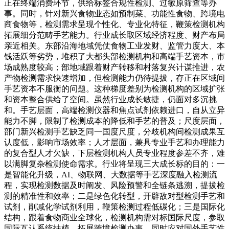
正在终端消费环节，供给标签合规性检测、过敏原筛查等办
事。同时，针对新兴食物业态如预制菜、功能性食物、跨境电
商食物等，检测需求呈现个性化、专业化特征，鞭策检测机构
拓展细分范畴手艺能力。行业成长取区域经济程度、财产布局
亲近相关。东部沿海地域凭仗食物工业发财、监管力度大、本
钱活跃等劣势，堆积了大都头部检测机构和高端手艺资本，市
场成熟度较高；部地域跟着财产转移和村落复兴计谋推进，农
产物检测需求快速增加，但检测能力仍待提拔，存正在区域间
手艺资本不服衡的问题。这种梯度差别为检测机构的区域扩张
和资本整合供给了空间。虽然行业成长敏捷，仍面对多沉挑
和。手艺层面，高端检测仪器和焦点试剂依赖进口，自从立异
能力不脚，限制了检测成本的降低和手艺的普及；尺度层面，
部门新兴检测手艺缺乏同一国度尺度，分歧机构间检测成果互
认度低，影响市场效率；人才层面，兼具专业手艺和办理能力
的复合型人才欠缺，下层检测机构人员专业程度参差不齐，难
以满脚复杂检测使命需求。行业将呈现三大成长标的目的：一
是智能化升级，AI、物联网、大数据等手艺深度融入检测流
程，实现检测数据及时阐发、风险预警和全链条逃溯，提拔检
测的精准性和效率；二是绿色化转型，开辟敌对型检测手艺和
试剂，削减化学试剂利用，鞭策检测过程低碳化；三是国际化
结构，跟着食物商业全球化，检测机构需对标国际尺度，参取
国际互认系统扶植，拓展跨境检测办事，同时应对国外手艺性