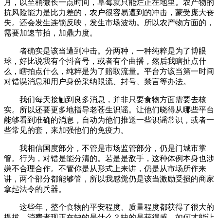
月，以至稍微长一点时间，草莓就只能烂正在地里。农产物的
抗风险能力是比力差的，农户很容易遭到的冲击，蒙受庞大丧
失。还会发生连锁反映，发生市场波动。所以农产物方面的，
需要加速节拍，加鼎力度。
者确实是该当遭到冲击。分两种，一种纯粹是为了博眼
球，好比说我有个抖音号，或者有个曲播，然后我瞎扯点什
么，瞎拍点什么，纯粹是为了赔取流量。平台方该当第一时间
对错误消息和用户身份采纳限流、封号、禁言等办法。
我们每天接触到良多消息，并非只要食物方面需要去核
实。所以还要更多地指导老苍生识谣。让他们晓得从哪些平台
能够看到准确的消息，自动为他们推送一些识谣常识，或者一
些常见的套，来加强他们的免疫力。
我相信国度部分，不管是市场监管部分，仍是门城市掌
管。行为，对错是能分清的。若是是敌手，这种体例本身也涉
嫌不合理合作。不管你是从形式上来讲，仍是从市场所作来
讲，两个部分都能够管，所以我感觉仍是该当激励受损的商家
拿起法令的兵器。
这些年，整个食物的平安程度、质量程度都获得了很大的
提拔。消费者现正在缺的是什么？缺的是获得感。如何才能让