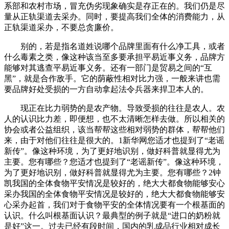
系部和农村市场，冒充伪劣现象确实是存正在的。我们仍是尽
量从正轨渠道去采办。同时，要提高我们全体的消费能力，从
正轨渠道采办，不要总贪廉价。
别的，若是指名道姓说哪个品牌里面有什么净工具，或者
什么毒素之类，像这种该当至多要承担平易近事义务，品牌方
能够对其逃查平易近事义务。还有一部门是贸易之间的“互
黑”，就是合作敌手。它的荫蔽性相对比力强，一般来讲也需
要品牌好处受损的一方自动拿起法令兵器来捍卫本人的。
现正在比力弱势的是农产物。导致受损的往往是农人。农
人的认识比力差，即便想，也不太清晰怎样去做。所以相关的
协会或者公益组织，该当帮帮这些相对弱势的群体，帮帮他们
来，由于对他们往往是很大的。1新华网您适才也提到了“老谣
新传”。像这种环境，为了更好地识别，做好科普就显得尤为
主要。您有哪些？您适才也提到了“老谣新传”。像这种环境，
为了更好地识别，做好科普就显得尤为主要。您有哪些？2钟
凯我国的全体食物平安情况是较好的，绝大大都食物能够安心
采办我国的全体食物平安情况是较好的，绝大大都食物能够安
心采办起首，我们对于食物平安的全体情况要有一个根基面的
认识。什么叫根基面认识？最典型的例子就是“进口的奶粉就
是好”这一。过去已经有段时间，国内的乳成品行业相对成长