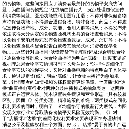
的食物等。这些间接回应了消费者最关怀的食物平安底线问
题，为曲播间食物规定“红线项曲播行为，沉点处理虚假宣传
和消费等问题。医治功能或利用医疗用语；不得对非保健食物
声称保健功能；不得混合通俗食物、特殊食物、药品；不得虚
假宣传食物产地、成分、功能、合用人群等消息；不得发布未
依法取得天分认定的食物查验机构出具的食物查验消息；不得
以食物平安消息形式发布食物查验数据、成果、演讲等；不得
取食物查验机构配合以告白或者其他形式向消费者保举食
物……这些针对曲播间“滤镜带货”“强调宣传”及混合特殊食物
取通俗食物等乱象，为食物曲播行为明白“底线”。国度市场监
视办理总局食物平安协调司副司长母兰说：“这些性既细化了
食物平安法的准绳要求，又针对曲播电商的特点明白了具体要
求，通过规定‘红线’，明白‘底线’，让食物曲播行为愈加规
范，让消费者的知情权和选择权获得更好保障。”“店播”和“达
播”曲直播电商行业对两种分歧曲播模式的抽象表达，这两种
模式正在运营从体、资本设置装备摆设和营业形态上具有较着
区别，因而《》分类办理、精准施策的准绳，两类模式差同化
权利要求的同时，明白了二者均需恪守的根基行为底线，力图
实现支撑行业立异取防备食物平安风险无效均衡。《》对
于“店播”和“达播”的差同化权利要求次要表现正在办理轨制、
消息公示及检验权利三个方面。好比，“店播”属于食物出产运