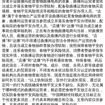
营者开设曲播间处置食物曲播电商的景象，曲播间运营者需依
法成立并落实食物平安办理轨制，配备取曲播运营的食物买卖
规模、食物平安风险情况等相顺应的食物平安办理人员。“达
播”属于非食物出产运营者开设曲播间处置食物曲播电商的景
象，曲播间运营者该当参照成立并落实食物平安办理轨制，配
备响应的食物平安办理人员。“店播”和“达播”均该当成立健全
事前合规审核机制，正在每次食物曲播电商勾当前，对曲播营
销人员、曲播运营的食物以及曲播内容进行合规审核。“店
播”和“达播”均不得通过曲播间运营法令律例出产运营的食
物，且该当成立食物抽样查验办理轨制，按照保障食物平安的
需要，连系食物类别、食物平安风险情况、消费者赞扬举报等
现实环境，对曲播运营的食物进行抽样查验，排查食物平安风
险现患。“店播”和“达播”均不得将通俗食物、特殊食物、药品
彼此混合，不得对食物产地、成分、功能、合用人群等做虚假
或者惹人的贸易宣传，不得发布未依法取得天分认定的食物查
验机构出具的食物查验消息等。国度市场监视办理总局律例司
副司长引见说：“以上轨制设想，旨外行业成长现实，通过设
定同一的行为底线确保食物平安义务不缺位。实践中，无论属
于哪种模式的曲播间运营者，都必需把食物平安放正在首位，
切实防备食物平安风险现患。”中国网财经转载此文目标正在
于传送更多消息，不代表本网的概念和立场。文章内容仅供参
考，不形成投资。投资者据此操做，风险自担。