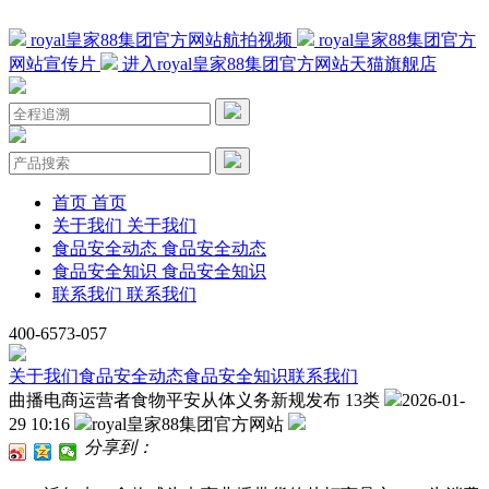
royal皇家88集团官方网站航拍视频
royal皇家88集团官方
网站宣传片
进入royal皇家88集团官方网站天猫旗舰店
首页
首页
关于我们
关于我们
食品安全动态
食品安全动态
食品安全知识
食品安全知识
联系我们
联系我们
400-6573-057
关于我们
食品安全动态
食品安全知识
联系我们
曲播电商运营者食物平安从体义务新规发布 13类
2026-01-
29 10:16
royal皇家88集团官方网站
分享到：