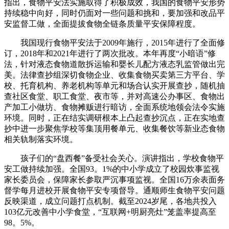
指出，食物平安法实施取得了积极成效，我国的食物平安形势
持续稳中向好，同时仍面对一些问题和挑和，要加强和改品平
安监督工做，全面提拔食物全链条质量平安保障程度。
我国现行食物平安法于2009年施行，2015年进行了全面修
订，2018年和2021年进行了两次批改。本年再度“小暗语”修
法，针对液态食物道散拆运输和婴长儿配方液态乳监管做出完
美。法律查抄组深切食物企业、收集食物买卖第三方平台、学
校、托育机构、养老机构等单元和场合认实开展查抄，随机抽
查社区食堂、职工食堂、夜市等，并对高速公办事区、食物出
产加工小做坊、食物摊贩进行暗访，全面系统地领会法令实施
环境。同时，正在结实调研根本上凸起查抄沉点，正在实地查
抄中进一步聚焦学校等集顶用餐单元、收集餐饮等新业态食物
相关轨制落实环境。
孩子们的“盘西餐”备受社会关心。演讲指出，学校食物平
安工做持续加强。全国93。1%的中小学成立了校园炊事监视
家长委员会，保障家长参取严沉事项监视。全国16万余表面务
督学每月进校开展食物平安专项督导。通顺师生食物平安问题
反映渠道，成立问题打点机制。截至2024岁尾，各地共投入
103亿元改善中小学食堂，“互联网+明厨亮灶”笼盖率提高至
98。5%。