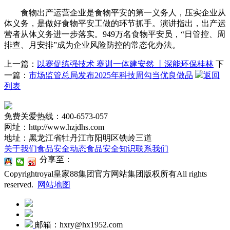
食物出产运营企业是食物平安的第一义务人，压实企业从
体义务，是做好食物平安工做的环节抓手。演讲指出，出产运
营者从体义务进一步落实。949万名食物平安员，“日管控、周
排查、月安排”成为企业风险防控的常态化办法。
上一篇：
以赛促练强技术 赛训一体建安然 丨深能环保桂林
下
一篇：
市场监管总局发布2025年科技周勾当优良做品
返回
列表
免费关爱热线：400-6573-057
网址：http://www.hzjdhs.com
地址：黑龙江省牡丹江市阳明区铁岭三道
关于我们
食品安全动态
食品安全知识
联系我们
分享至：
Copyrightroyal皇家88集团官方网站集团版权所有All rights
reserved.
网站地图
邮箱：hxry@hx1952.com