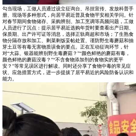
勾当现场，工做人员通过设立征询台、吊挂宣传、发放科普手
册、现场等多种形式，向居平易近普及食物平安相关学问。针
对春节期间食物储存、采购辨别、加工烹调等高频问题，工做
人员进行了沉点：提示居平易近选购年货时要查看出产日期、
保质期、出产许可证等消息，选择正轨商超和市场；了生熟食
物分隔存放和加工、剩菜剩饭妥帖处置、谨防野生毒蘑菇和抽
芽土豆等有毒无害物质误食的要点。正在互动征询环节，针
对“大蒜、银器能辨别野生毒蘑菇？”“颜色鲜艳的蘑菇有毒，
颜色鲜艳的蘑菇没毒？”“不含食物添加剂的食物实的更平
安？”等常见误区进行解读。同时还分享了食物中毒的常见症
状、应急措置方式，进一步提拔了居平易近的风险防备认识和
能力。