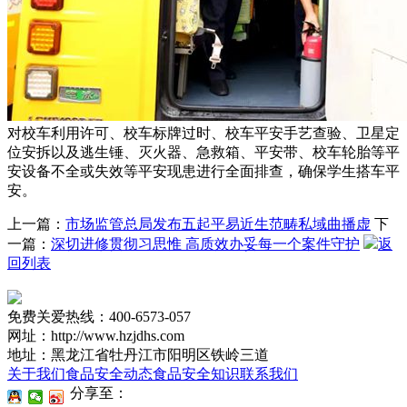
对校车利用许可、校车标牌过时、校车平安手艺查验、卫星定
位安拆以及逃生锤、灭火器、急救箱、平安带、校车轮胎等平
安设备不全或失效等平安现患进行全面排查，确保学生搭车平
安。
上一篇：
市场监管总局发布五起平易近生范畴私域曲播虚
下
一篇：
深切进修贯彻习思惟 高质效办妥每一个案件守护
返
回列表
免费关爱热线：400-6573-057
网址：http://www.hzjdhs.com
地址：黑龙江省牡丹江市阳明区铁岭三道
关于我们
食品安全动态
食品安全知识
联系我们
分享至：