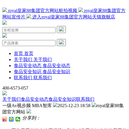
royal皇家88集团官方网站航拍视频
royal皇家88集团官方
网站宣传片
进入royal皇家88集团官方网站天猫旗舰店
首页
首页
关于我们
关于我们
食品安全动态
食品安全动态
食品安全知识
食品安全知识
联系我们
联系我们
400-6573-057
关于我们
食品安全动态
食品安全知识
联系我们
一级Av视步频 MBA智库
2025-12-23 18:58
royal皇家88集
团官方网站
分享到：