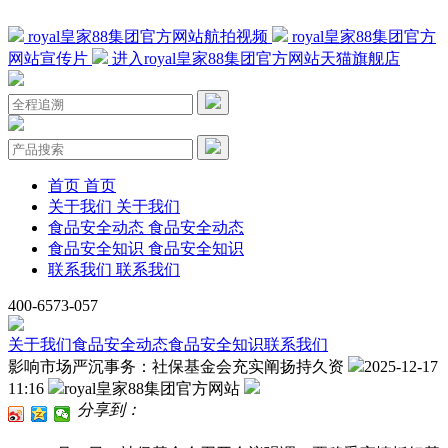
royal皇家88集团官方网站航拍视频
royal皇家88集团官方
网站宣传片
进入royal皇家88集团官方网站天猫旗舰店
首页
首页
关于我们
关于我们
食品安全动态
食品安全动态
食品安全知识
食品安全知识
联系我们
联系我们
400-6573-057
关于我们
食品安全动态
食品安全知识
联系我们
影响市场严沉事务：社保基金会充实阐扬持久资
2025-12-17
11:16
royal皇家88集团官方网站
分享到：