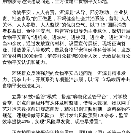
用物质等违法违规问题，全方位建牢食物平安防地。
食物平安，人人有责。洱源县“从导、部分联动、企业从
责、社会参取”的工做思，不竭健全社会共治系统，营制“人人
关怀、人人参取、人人监视”的优良空气。以“3·15”国际消费
者权益日、食物平安周、科普宣传日等为主要载体，深切开展
食物平安宣传“进机关、进农村、进校园、进企业、进社区”勾
当30余次，通过发放宣传材料、设置宣传展板、现场征询答
疑、播放警示片等形式，普及食物平安律例和科普学问，发放
宣传材料10000余份，解答群众征询900余人次，无效提拔群众
食物平安认识和能力。
环绕群众反映强烈的食物平安凸起问题，洱源县精准发
力、沉拳出击，开展系列专项整治步履，以“零”立场峻厉冲击
食物平安违法犯为。
立异“科技+监管”模式，搭建“聪慧化监管平台”，对学校
食堂、沉点商超级环节从体及时监测，借帮大数据、物联网手
艺对运营数据前进履态阐发，精准识别证照到期、原料采购不
规范、违规操做等风险点，累计发出风险预警120余条，监管
效率提拔40%，实现“风险早发觉、现患早措置”。
正在校园食物平安守护步履中，紧盯校（园）长第一义务