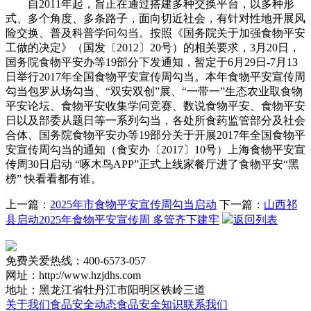
自2011年起，旨正在通过搭建多种交换平台，以多种形
式、多个角度、多条路子，面向切近社会，有针对性地开展风
险交换、普及科普学问勾当。按照《国务院关于加强食物平安
工做的决定》（国发〔2012〕20号）的相关要求，3月20日，
国务院食物平安办等19部分下发通知，暂定于6月29日-7月13
日举行2017年全国食物平安宣传周勾当。本年食物平安宣传周
勾当包罗从场勾当、“双安双创”展、“一带一”生态农业取食物
平安论坛、食物平安收集学问竞赛、数说食物平安、食物平安
日以及部委从题日等一系列勾当，各处所食药监管部分及社会
合体、国务院食物平安办等19部分关于开展2017年全国食物平
安宣传周勾当的通知（食安办〔2017〕10号）上海食物平安宣
传周30日启动 “啄木鸟APP”正式上线家餐厅进了食物平安“黑
榜” 快看看都有谁。
上一篇：
2025年市食物平安宣传周勾当启动
下一篇：
山西祁
县启动2025年食物平安宣传周 多管齐下建牢
返回列表
免费关爱热线：400-6573-057
网址：http://www.hzjdhs.com
地址：黑龙江省牡丹江市阳明区铁岭三道
关于我们
食品安全动态
食品安全知识
联系我们