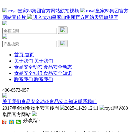
royal皇家88集团官方网站航拍视频
royal皇家88集团官方
网站宣传片
进入royal皇家88集团官方网站天猫旗舰店
首页
首页
关于我们
关于我们
食品安全动态
食品安全动态
食品安全知识
食品安全知识
联系我们
联系我们
400-6573-057
关于我们
食品安全动态
食品安全知识
联系我们
2017年全国食物平安宣传周
2025-11-29 12:11
royal皇家88
集团官方网站
分享到：