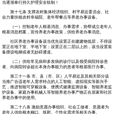
当逐渐奉行持久护理安全轨制！
第十七条 支撑农村集体经济组织、村平易近委员会、社
会力量扶植农村幸福院、老年帮餐点等养老办事设备。
（一）控制老年人根基消息、办事需求，协帮成立老年人
根基消息档案，宣传养老办事政策，供给养老办事消息。
社区养老办事设备该当优先设置正在建建物低层，不得设
置正在地下室、半地下室；设置正在二层以上的，该当设置装
备摆设电梯或者无妨碍通道。
（二）供给常见病和多发病的诊疗以及领受病院转诊患
者、向病院转诊超出本身办事能力的患者等根基医疗办事。
第三十一条 市、县（市、区）人平易近及其相关部分该
当推广合适老年人需求特点的人工智能、虚拟现实等新兴手
艺，推进智能可穿戴设备、便携式健康监测设备、智能养老监
护设备、家庭办事机械人等智能养老办事产物正在居家和社区
养老办事中的使用。
第二十八条 激励意愿办事组织、社会工做者、意愿者为
老年人供给根本糊口、抚慰、个性化需求等相关办事。