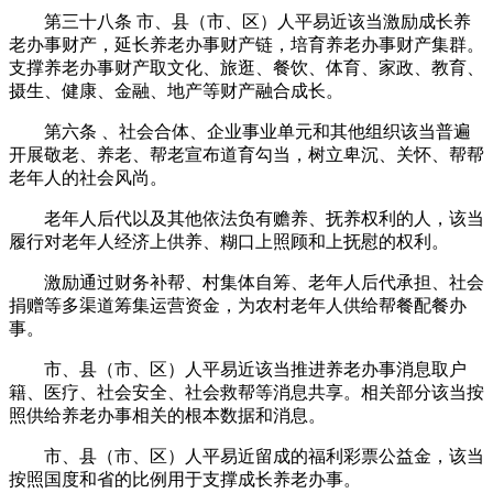
第三十八条 市、县（市、区）人平易近该当激励成长养
老办事财产，延长养老办事财产链，培育养老办事财产集群。
支撑养老办事财产取文化、旅逛、餐饮、体育、家政、教育、
摄生、健康、金融、地产等财产融合成长。
第六条 、社会合体、企业事业单元和其他组织该当普遍
开展敬老、养老、帮老宣布道育勾当，树立卑沉、关怀、帮帮
老年人的社会风尚。
老年人后代以及其他依法负有赡养、抚养权利的人，该当
履行对老年人经济上供养、糊口上照顾和上抚慰的权利。
激励通过财务补帮、村集体自筹、老年人后代承担、社会
捐赠等多渠道筹集运营资金，为农村老年人供给帮餐配餐办
事。
市、县（市、区）人平易近该当推进养老办事消息取户
籍、医疗、社会安全、社会救帮等消息共享。相关部分该当按
照供给养老办事相关的根本数据和消息。
市、县（市、区）人平易近留成的福利彩票公益金，该当
按照国度和省的比例用于支撑成长养老办事。