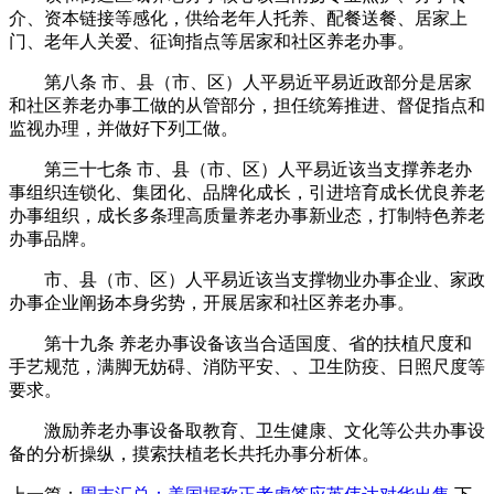
介、资本链接等感化，供给老年人托养、配餐送餐、居家上
门、老年人关爱、征询指点等居家和社区养老办事。
第八条 市、县（市、区）人平易近平易近政部分是居家
和社区养老办事工做的从管部分，担任统筹推进、督促指点和
监视办理，并做好下列工做。
第三十七条 市、县（市、区）人平易近该当支撑养老办
事组织连锁化、集团化、品牌化成长，引进培育成长优良养老
办事组织，成长多条理高质量养老办事新业态，打制特色养老
办事品牌。
市、县（市、区）人平易近该当支撑物业办事企业、家政
办事企业阐扬本身劣势，开展居家和社区养老办事。
第十九条 养老办事设备该当合适国度、省的扶植尺度和
手艺规范，满脚无妨碍、消防平安、、卫生防疫、日照尺度等
要求。
激励养老办事设备取教育、卫生健康、文化等公共办事设
备的分析操纵，摸索扶植老长共托办事分析体。