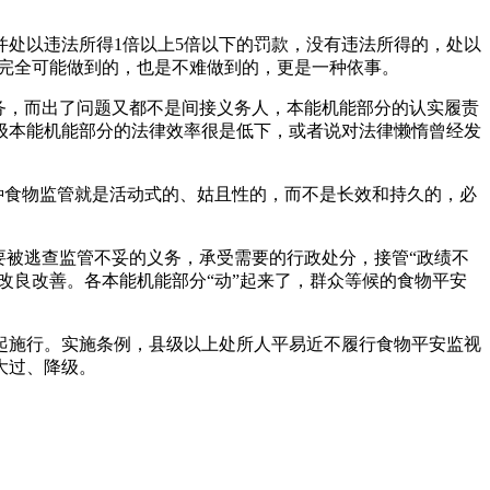
处以违法所得1倍以上5倍以下的罚款，没有违法所得的，处以
是完全可能做到的，也是不难做到的，更是一种依事。
务，而出了问题又都不是间接义务人，本能机能部分的认实履责
级本能机能部分的法律效率很是低下，或者说对法律懒惰曾经发
种食物监管就是活动式的、姑且性的，而不是长效和持久的，必
被逃查监管不妥的义务，承受需要的行政处分，接管“政绩不
改良改善。各本能机能部分“动”起来了，群众等候的食物平安
起施行。实施条例，县级以上处所人平易近不履行食物平安监视
大过、降级。