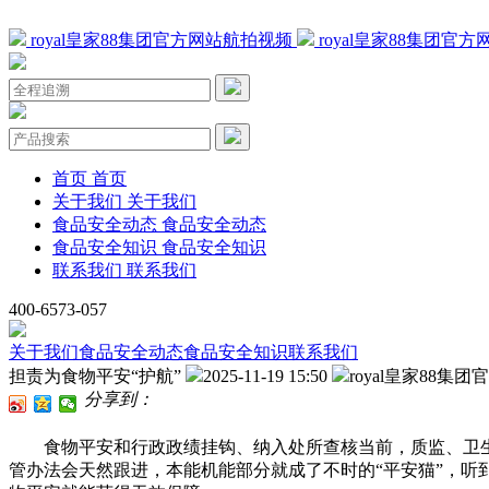
royal皇家88集团官方网站航拍视频
royal皇家88集团官
首页
首页
关于我们
关于我们
食品安全动态
食品安全动态
食品安全知识
食品安全知识
联系我们
联系我们
400-6573-057
关于我们
食品安全动态
食品安全知识
联系我们
担责为食物平安“护航”
2025-11-19 15:50
royal皇家88集
分享到：
食物平安和行政政绩挂钩、纳入处所查核当前，质监、卫生、
管办法会天然跟进，本能机能部分就成了不时的“平安猫”，听