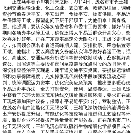
正在马年春节即将到来之际，2月14日，茂名市市长王雄
飞到交通运输企业、化工企业、农贸市场、救帮办理坐，调研
查抄节前春运平安、平安出产、食物平安、物资供应、平易近
生保障等工做，探望慰问下层干部职工，为他们奉上新春祝
愿。他强调，要认实落实省委省和市委市工做要求，抓好节日
期间各项办事保障工做，确保泛博人平易近群众开高兴心、欢
欢喜乐过好年。正在广东茂湛高速公无限公司，王雄飞走进核
心，扣问领会茂名市春运高峰期人流、安排批示、应急措置等
工做。他指出，要以高度的义务感认实详尽做好春运工做，强
化、高速政、交通运输分析法律等部分联勤联动，凸起抓好高
速公、国省道等主要段和夜间至凌晨等沉点时段的放哨管控，
深切排查整治平安现患，建牢道交通平安樊篱。要提拔运输组
织和办事保障程度，充实操纵现代科技手段加强客流动态研
判，统筹调配运力资本，优化完美应急预案，推出更多暖心便
平易近办事办法，全力打制安然、便利、温暖春运。王雄飞途
中察看了东环大道取茂东快线交壤处保通顺环境，要求正在施
工现场添加围挡设备，保障市平易近平安出行，营制整洁。正
在茂名市电白油脂化工无限公司，王雄飞深切领会汽油调合和
出产安拆提质升级、节能优化等技改项目推进和工艺流程等环
境，激励企业不竭提拔产质量量和产能效益。正在茂名市广地
化工无限公司，王雄飞沉点听取硫衍生物精细化学品项目成长
前景、焦点产物、工艺手艺等环境引见，但愿企业果断决心决