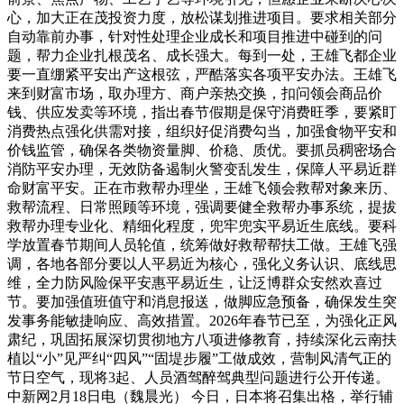
心，加大正在茂投资力度，放松谋划推进项目。要求相关部分
自动靠前办事，针对性处理企业成长和项目推进中碰到的问
题，帮力企业扎根茂名、成长强大。每到一处，王雄飞都企业
要一直绷紧平安出产这根弦，严酷落实各项平安办法。王雄飞
来到财富市场，取办理方、商户亲热交换，扣问领会商品价
钱、供应发卖等环境，指出春节假期是保守消费旺季，要紧盯
消费热点强化供需对接，组织好促消费勾当，加强食物平安和
价钱监管，确保各类物资量脚、价稳、质优。要抓员稠密场合
消防平安办理，无效防备遏制火警变乱发生，保障人平易近群
命财富平安。正在市救帮办理坐，王雄飞领会救帮对象来历、
救帮流程、日常照顾等环境，强调要健全救帮办事系统，提拔
救帮办理专业化、精细化程度，兜牢兜实平易近生底线。要科
学放置春节期间人员轮值，统筹做好救帮帮扶工做。王雄飞强
调，各地各部分要以人平易近为核心，强化义务认识、底线思
维，全力防风险保平安惠平易近生，让泛博群众安然欢喜过
节。要加强值班值守和消息报送，做脚应急预备，确保发生突
发事务能敏捷响应、高效措置。2026年春节已至，为强化正风
肃纪，巩固拓展深切贯彻地方八项进修教育，持续深化云南扶
植以“小”见严纠“四风”“固堤步履”工做成效，营制风清气正的
节日空气，现将3起、人员酒驾醉驾典型问题进行公开传递。
中新网2月18日电（魏晨光） 今日，日本将召集出格，举行辅