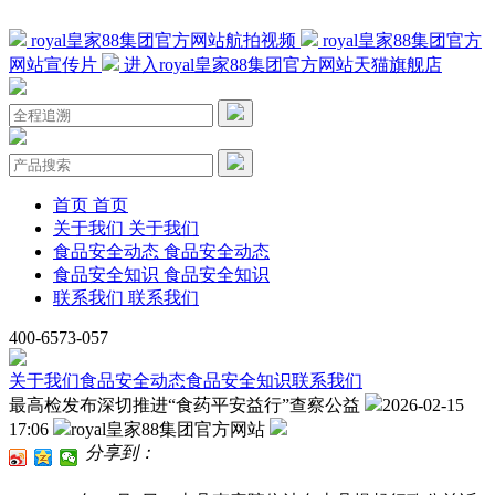
royal皇家88集团官方网站航拍视频
royal皇家88集团官方
网站宣传片
进入royal皇家88集团官方网站天猫旗舰店
首页
首页
关于我们
关于我们
食品安全动态
食品安全动态
食品安全知识
食品安全知识
联系我们
联系我们
400-6573-057
关于我们
食品安全动态
食品安全知识
联系我们
最高检发布深切推进“食药平安益行”查察公益
2026-02-15
17:06
royal皇家88集团官方网站
分享到：