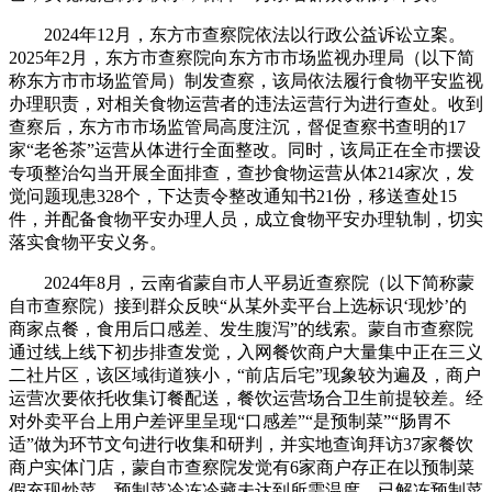
2024年12月，东方市查察院依法以行政公益诉讼立案。
2025年2月，东方市查察院向东方市市场监视办理局（以下简
称东方市市场监管局）制发查察，该局依法履行食物平安监视
办理职责，对相关食物运营者的违法运营行为进行查处。收到
查察后，东方市市场监管局高度注沉，督促查察书查明的17
家“老爸茶”运营从体进行全面整改。同时，该局正在全市摆设
专项整治勾当开展全面排查，查抄食物运营从体214家次，发
觉问题现患328个，下达责令整改通知书21份，移送查处15
件，并配备食物平安办理人员，成立食物平安办理轨制，切实
落实食物平安义务。
2024年8月，云南省蒙自市人平易近查察院（以下简称蒙
自市查察院）接到群众反映“从某外卖平台上选标识‘现炒’的
商家点餐，食用后口感差、发生腹泻”的线索。蒙自市查察院
通过线上线下初步排查发觉，入网餐饮商户大量集中正在三义
二社片区，该区域街道狭小，“前店后宅”现象较为遍及，商户
运营次要依托收集订餐配送，餐饮运营场合卫生前提较差。经
对外卖平台上用户差评里呈现“口感差”“是预制菜”“肠胃不
适”做为环节文句进行收集和研判，并实地查询拜访37家餐饮
商户实体门店，蒙自市查察院发觉有6家商户存正在以预制菜
假充现炒菜、预制菜冷冻冷藏未达到所需温度、已解冻预制菜