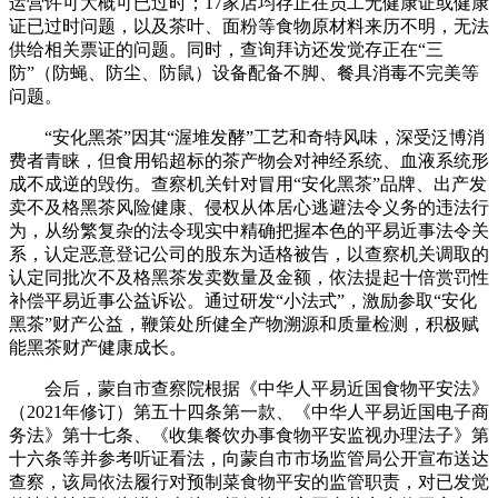
运营许可大概可已过时；17家店均存正在员工无健康证或健康
证已过时问题，以及茶叶、面粉等食物原材料来历不明，无法
供给相关票证的问题。同时，查询拜访还发觉存正在“三
防”（防蝇、防尘、防鼠）设备配备不脚、餐具消毒不完美等
问题。
“安化黑茶”因其“渥堆发酵”工艺和奇特风味，深受泛博消
费者青睐，但食用铅超标的茶产物会对神经系统、血液系统形
成不成逆的毁伤。查察机关针对冒用“安化黑茶”品牌、出产发
卖不及格黑茶风险健康、侵权从体居心逃避法令义务的违法行
为，从纷繁复杂的法令现实中精确把握本色的平易近事法令关
系，认定恶意登记公司的股东为适格被告，以查察机关调取的
认定同批次不及格黑茶发卖数量及金额，依法提起十倍赏罚性
补偿平易近事公益诉讼。通过研发“小法式”，激励参取“安化
黑茶”财产公益，鞭策处所健全产物溯源和质量检测，积极赋
能黑茶财产健康成长。
会后，蒙自市查察院根据《中华人平易近国食物平安法》
（2021年修订）第五十四条第一款、《中华人平易近国电子商
务法》第十七条、《收集餐饮办事食物平安监视办理法子》第
十六条等并参考听证看法，向蒙自市市场监管局公开宣布送达
查察，该局依法履行对预制菜食物平安的监管职责，对已发觉