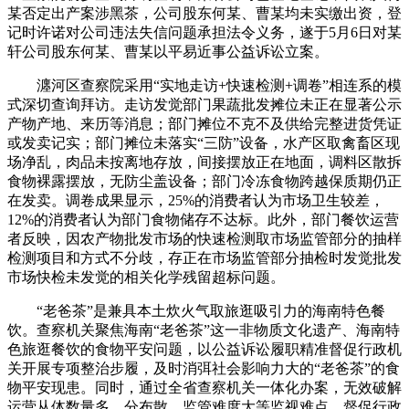
某否定出产案涉黑茶，公司股东何某、曹某均未实缴出资，登
记时许诺对公司违法失信问题承担法令义务，遂于5月6日对某
轩公司股东何某、曹某以平易近事公益诉讼立案。
瀍河区查察院采用“实地走访+快速检测+调卷”相连系的模
式深切查询拜访。走访发觉部门果蔬批发摊位未正在显著公示
产物产地、来历等消息；部门摊位不克不及供给完整进货凭证
或发卖记实；部门摊位未落实“三防”设备，水产区取禽畜区现
场净乱，肉品未按离地存放，间接摆放正在地面，调料区散拆
食物裸露摆放，无防尘盖设备；部门冷冻食物跨越保质期仍正
在发卖。调卷成果显示，25%的消费者认为市场卫生较差，
12%的消费者认为部门食物储存不达标。此外，部门餐饮运营
者反映，因农产物批发市场的快速检测取市场监管部分的抽样
检测项目和方式不分歧，存正在市场监管部分抽检时发觉批发
市场快检未发觉的相关化学残留超标问题。
“老爸茶”是兼具本土炊火气取旅逛吸引力的海南特色餐
饮。查察机关聚焦海南“老爸茶”这一非物质文化遗产、海南特
色旅逛餐饮的食物平安问题，以公益诉讼履职精准督促行政机
关开展专项整治步履，及时消弭社会影响力大的“老爸茶”的食
物平安现患。同时，通过全省查察机关一体化办案，无效破解
运营从体数量多、分布散、监管难度大等监视难点，督促行政