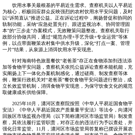
饮用水事关最根基的平易近生需求。查察机关以人平易近
为核心，积极回应群众反映强烈的农村饮用水平安问题，及时
以“诉简直认”推进公益。正在诉讼过程中，阐扬督促和协同的
轨制功能，采纳“应急处置先行、跟进监视治本、协同管理固
本”的“三步走”办案模式，无效鞭策问题整改。查察机关取行
政部分协做共同，通过“规范办理+手艺升级+专业运营”等体
例，以点带面鞭策农村集中供水升级，深化“打点一案、管理
一片”结果，从泉源上消弭饮用水平安现患。
针对海南特色旅逛餐饮“老爸茶”存正在食物添加剂违法添
加等食物平安问题，查察机关依托公益诉讼查察本能机能，充
实阐扬上下一体化办案机制感化，通过磋商、制发查察等体
例，鞭策行政机关对“老爸茶”餐饮食物平安问题进行整治，成
立长效监管机制，消弭食物平安现患，为保守饮食文化的规范
取健康成长供给保障。
2025年10月，瀍河区查察院按照《中华人平易近国食物平
安法》《中华人平易近国农产质量量平安法》等法令，向瀍河
回族区市场监视办理局（以下简称瀍河区市场监管局）制发查
察，其依法履行监管职责，对存正在的违法行为予以查处，并
强化日常监管。11月，瀍河区市场监管局答复称已摆设开展农