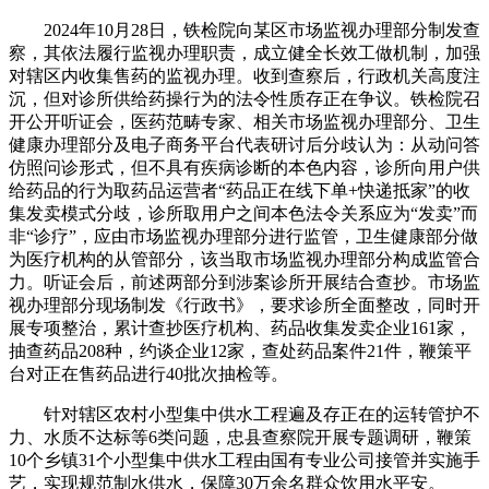
2024年10月28日，铁检院向某区市场监视办理部分制发查
察，其依法履行监视办理职责，成立健全长效工做机制，加强
对辖区内收集售药的监视办理。收到查察后，行政机关高度注
沉，但对诊所供给药操行为的法令性质存正在争议。铁检院召
开公开听证会，医药范畴专家、相关市场监视办理部分、卫生
健康办理部分及电子商务平台代表研讨后分歧认为：从动问答
仿照问诊形式，但不具有疾病诊断的本色内容，诊所向用户供
给药品的行为取药品运营者“药品正在线下单+快递抵家”的收
集发卖模式分歧，诊所取用户之间本色法令关系应为“发卖”而
非“诊疗”，应由市场监视办理部分进行监管，卫生健康部分做
为医疗机构的从管部分，该当取市场监视办理部分构成监管合
力。听证会后，前述两部分到涉案诊所开展结合查抄。市场监
视办理部分现场制发《行政书》，要求诊所全面整改，同时开
展专项整治，累计查抄医疗机构、药品收集发卖企业161家，
抽查药品208种，约谈企业12家，查处药品案件21件，鞭策平
台对正在售药品进行40批次抽检等。
针对辖区农村小型集中供水工程遍及存正在的运转管护不
力、水质不达标等6类问题，忠县查察院开展专题调研，鞭策
10个乡镇31个小型集中供水工程由国有专业公司接管并实施手
艺，实现规范制水供水，保障30万余名群众饮用水平安。