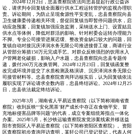
2024年12月2日，忠县查察院依法向忠县提起行政公益诉
讼，请求判令回复镇全面履行供水工程运转管护的监视办理职
责。诉讼期间，为防止呈现食源性平安变乱，忠县查察院向县
卫生健康委传递相关环境，督促回复镇当即暂停问题供水，启
动应急预案，回复镇加强应急监测，采纳送水上门、设置姑且
供水点等体例，降低对群活的影响。针对村委会运转办理能力
不脚、专业公司接管进展迟缓、整改资金缺口较大的问题，回
复镇自动对接沉庆泽润水务无限公司推进接督工做，商请行业
从管部分筹措150万元完成手艺。对群众反映强烈的饮用水入
户管网老化破损，影响入户水题，忠县查察院向忠县专题传
递，拨付260万元改换管网。2024年12月23日，回复镇函复整
改完成环境并提交了水质检测及格演讲、沉庆泽润水务无限公
司接管材料等。忠县查察院查询拜访核实后，认为回复镇依法
履职实现了诉讼请求全数内容，忠县终结诉讼。2024年12月25
日，忠县依法裁定终结诉讼。
2025年3月，湖南省人平易近查察院（以下简称湖南省查
察院）收到反映“‘安化黑茶’财产成长中存正在食物平安、冒
充地标侵害品牌等问题”的代表，成立专案组统筹指点一体化
办案。2025年5月，长沙铁运输查察院发觉涉案线索并移送益
阳市资阳区人平易近查察院（以下简称资阳区查察院）。资阳
区查察院初步查询拜访查明，某轩公司已登记登记，代表人何