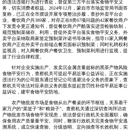
的违法违规行为进行查处，督促第三方平台落实食物平安义
务，切实消费者权益。2024年12月，蒙自市市场监管局书面答
复称，已正在全市摆设开展专项整治步履，查抄外卖平台企
业、餐饮商户共389家，对存正在8类67项问题的42家餐饮商户
下发责令更正通知书，督促餐饮商户严酷落实进货检验轨制，
规范预制菜储存、利用，督促外卖平台落实食物平安义务。外
卖平台采纳取商家签定预制菜许诺书等体例，指导11家入网餐
饮商户正在外卖平台前端点餐页面标识预制菜；同时礼聘权利
监视员，对入网餐饮商户餐饮卫生、预制菜利用进行监视，提
拔了行业自律程度。
针对企业实施出产、发卖沉金属含量超标的黑茶产物风险
食物平安行为，查察机关可提起平易近事公益诉讼。正在实施
违法行为的公司股东通过登记公司逃避法令义务的景象下，查
察机关可依法对应承担义务的股东提起赏罚性补偿平易近事公
益诉讼，建牢食物平安防地。
农产物批发市场是食物从出产餐桌的环节枢纽，关系着千
家万户的“菜篮子”和“粮袋子”。查察机关通过深切查询拜访农
产物批发市场食物平安现患，依法督促行政机关全面履职，确
保食用农产质量量平安。同时，鞭策行政机关完美食物平安逃
溯系统，成立快速查验、分级放哨、定向抽查等长效机制，实