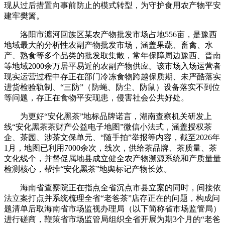
现从过后措置向事前防止的模式转型，为守护食用农产物平安
建牢樊篱。
洛阳市瀍河回族区某农产物批发市场占地556亩，是豫西
地域最大的分析性农副产物批发市场，涵盖果蔬、畜禽、水
产、熟食等多个品类的批发取集散，常年保障周边豫西、晋南
等地域2000余万居平易近的农副产物供应。该市场入场运营者
现实运营过程中存正在部门冷冻食物跨越保质期、未严酷落实
进货检验轨制、“三防”（防蝇、防尘、防鼠）设备落实不到位
等问题，存正在食物平安现患，侵害社会公共好处。
为更好“安化黑茶”地标品牌诺言，湖南查察机关研发上
线“安化黑茶茶财产公益电子地图”微信小法式，涵盖授权茶
企、茶园、涉茶文保单元、“随手拍”举报等内容，截至2026年
1月，地图已利用7000余次，线次，供给茶品牌、茶质量、茶
文化线个，并督促属地县成立健全农产物溯源系统和产质量量
检测核心，帮推“安化黑茶”地舆标记产物长效。
海南省查察院正在指点全省沉点市县立案的同时，间接依
法立案打点并系统梳理全省“老爸茶”店存正在的问题，构成问
题清单后取海南省市场监视办理局（以下简称省市场监管局）
进行磋商，鞭策省市场监管局组织全省开展为期3个月的“老爸