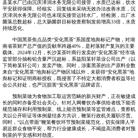
县某水厂已由沉庆泽润水务无限公司接管，水质已达标，饮水
平安获得保障。经核实，回复镇未采纳无效办法改善水质，沉
庆泽润水务无限公司也未现实接管运转水厂。经检测，出厂水
菌落总数超标，总大肠菌群目标较查察制发前增高33倍，水质
持续恶化。
中国黑茶焦点品类“安化黑茶”系国度地舆标记产物，对湖
南省茶财产总产值的贡献率跨越40%，是村落财产复兴的主要
载体。2024年12月，长沙某茶叶商行发卖的“安化黑茶”经市场
监管部分抽检铅含量严沉超标，系益阳某轩茶业公司出产（以
下简称某轩公司）发卖产物。同时，涉案黑茶的出产原料全数
来自“安化黑茶”地舆标记产物区域以外，未获得“安化黑茶”地
舆标记和证明商标授权，既侵害了不特定大都消费者权益等社
会公共好处，也严沉损害“安化黑茶”品牌诺言。
预制菜做为食物加工取运营范畴的新兴财产，正在敏捷成
长的同时亦备受社会关心。针对入网餐饮办事供给者线下能否
规范储存和利用预制菜、线上能否预制菜等监管难点，查察机
关以公开听证等体例凝结多方共识，鞭策行政机关履职尽责。
同时，“以点带面”鞭策餐饮环节预制菜规范化，切实保障人平
易近群众食物平安，帮力行业健康成长，不竭提高消费者对预
制菜的平安感和对劲度。