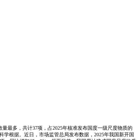
量最多，共计37项，占2025年核准发布国度一级尺度物质的
科学根据。近日，市场监管总局发布数据，2025年我国新开国