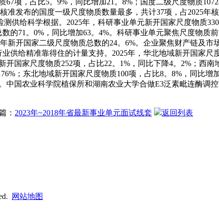
质67项，占比5。9%，同比增加21。8%；国度二级尺度物质10
畴核准发布的国度一级尺度物质数量最多，共计37项，占2025年
供给科学根据。2025年，科研事业单元新开国家尺度物质330
总数的71。0%，同比增加63。4%。科研事业单元聚焦尺度物
占全年新开国家二级尺度物质总数的24。6%。企业聚焦财产链及
业供给精准靠得住的计量支持。2025年，华北地域新开国家尺度物
开国家尺度物质252项，占比22。1%，同比下降4。2%；西南地
76%；东北地域新开国家尺度物质100项，占比8。8%，同比增加
。中国农业科学院植保所和湖南农业大学合做E3泛素毗连酶调控R
篇：
2023年~2018年省最新事业单元面试线套
返回列表
ed.
网站地图