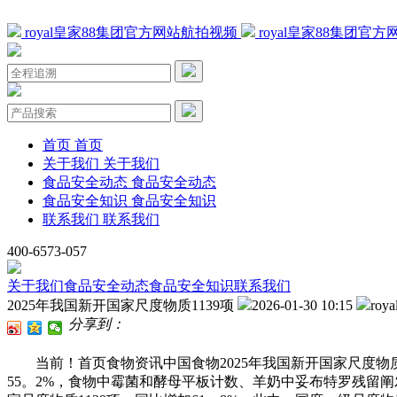
royal皇家88集团官方网站航拍视频
royal皇家88集团官
首页
首页
关于我们
关于我们
食品安全动态
食品安全动态
食品安全知识
食品安全知识
联系我们
联系我们
400-6573-057
关于我们
食品安全动态
食品安全知识
联系我们
2025年我国新开国家尺度物质1139项
2026-01-30 10:15
ro
分享到：
当前！首页食物资讯中国食物2025年我国新开国家尺度物质1
55。2%，食物中霉菌和酵母平板计数、羊奶中妥布特罗残留